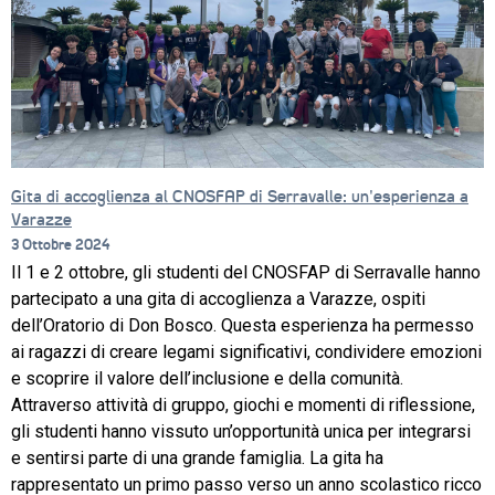
CORSI
NEWS
Gita di accoglienza al CNOSFAP di Serravalle: un’esperienza a
Varazze
IL 
3 Ottobre 2024
CENTRO
Il 1 e 2 ottobre, gli studenti del CNOSFAP di Serravalle hanno
partecipato a una gita di accoglienza a Varazze, ospiti
PROGETTO 
dell’Oratorio di Don Bosco. Questa esperienza ha permesso
EDUCATIVO
ai ragazzi di creare legami significativi, condividere emozioni
e scoprire il valore dell’inclusione e della comunità.
ORIENTAMENTO
Attraverso attività di gruppo, giochi e momenti di riflessione,
QUALITÀ 
gli studenti hanno vissuto un’opportunità unica per integrarsi
E 
e sentirsi parte di una grande famiglia. La gita ha
ACCREDITAMENTO
rappresentato un primo passo verso un anno scolastico ricco