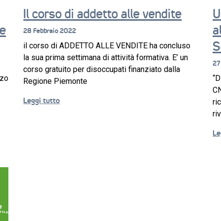
Il corso di addetto alle vendite
U
le
a
28 Febbraio 2022
S
il corso di ADDETTO ALLE VENDITE ha concluso
la sua prima settimana di attività formativa. E’ un
27
corso gratuito per disoccupati finanziato dalla
rzo
“D
Regione Piemonte
CN
Leggi tutto
ri
ri
Le