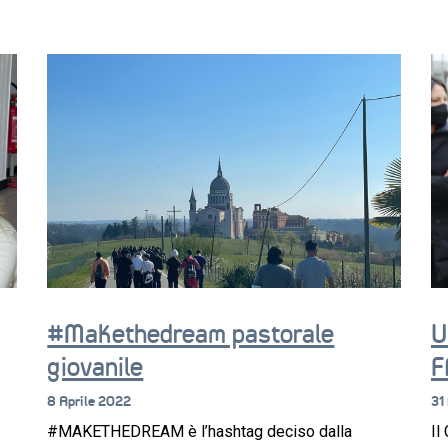
#Makethedream pastorale
U
giovanile
F
8 Aprile 2022
31
#MAKETHEDREAM è l’hashtag deciso dalla
Il