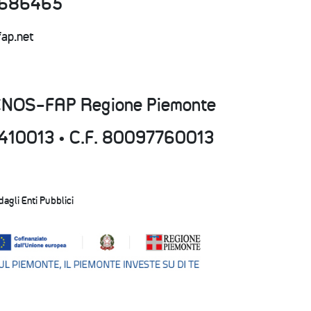
43686465
fap.net
CNOS-FAP Regione Piemonte
15410013 • C.F. 80097760013
 dagli Enti Pubblici